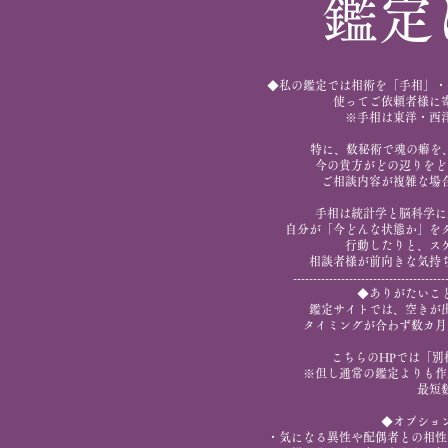
鑑定
◆私の鑑定では相術を「手相」・
使ってご依頼者様に
※手相は東洋・西
特に、数秘術で魂の癖を
今の貴方がどの辺りをど
ご相談内容が複雑な場
手相は統計学と脳科学に
自分が「今どんな状態か」を
行動したりと、ス
相談者様が前向きな気持
--------------------------------------
◆ありがたいこ
鑑定サイトでは、空きが
タイミングが合わず数カ月
こちらのHPでは「別
※但し通常の鑑定よりも作
最短
◆オプション
・気になる異性や配偶者との相性