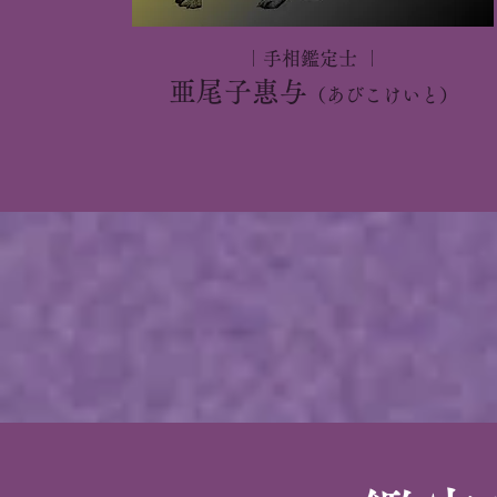
｜手相鑑定士 ｜
亜
尾
子惠与
（あびこけいと）