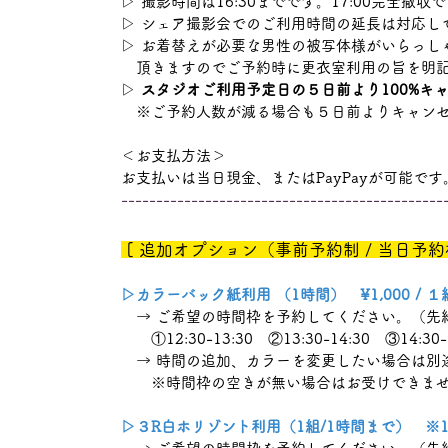
▷ 撮影時間は16:30までです。17:00完全撤
▷ シェア撮影会でのご利用時間の延長は対応し
▷ お着替えが必要な男性の被写体様がいらっし
頂きますのでご予約時に更衣室利用の旨を明
▷
スタジオご利用予定日の５日前より100%キ
※ご予約人数が減る場合も５日前よりキャンセ
＜お支払方法＞
お支払いは当日現金、またはPayPayが可能です
​----------------------------------------------
​ [ 追加オプション（事前予約制 / 当日予
▷カラーバック紙利用 （1時間） ¥1,000 / 
→ ご希望の時間枠を予約してください。（先
①12:30-13:30 ②13:30-14:30 ③14:30-1
→ 時間の追加、カラーを変更したい場合は別途追
※時間枠の空きが無い場合はお受けできま
▷３R白ホリゾント利用（1組/1時間まで）
※1