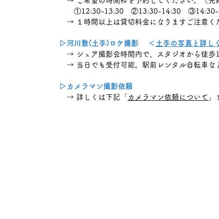
→ ご希望の時間枠を予約してください。（先
①12:30-13:30 ②13:30-14:30 ③14:30-1
→ １時間以上は
貸切料金
になりますご注意く
▷河川敷(土手)ロケ撮影 ＜
土手の写真と詳し
→ シェア撮影会時間内で、スタジオから徒歩1
→ 当日でも受付可能。駅前レンタル自転車な
▷カメラマン撮影依頼
→ 詳しくは下記「
カメラマン依頼について
」