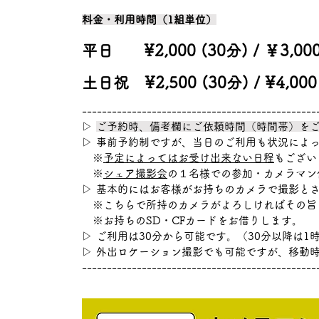
料金・利用時間（1組単位）
平日 ¥2,000 (30分) / ￥3,
土日祝 ¥2,500 (30分) / ¥4,
​-----------------------------------------------
▷
ご予約時、備考欄にご依頼時間（時間帯）を
▷
事前予約制ですが、当日のご利用も状況によ
※
予定によってはお受け出来ない日程
もござい
※
シェア撮影会
の１名様での参加・カメラマン
▷
基本的にはお客様がお持ちのカメラで撮影と
※こちらで所持のカメラがよろしければその旨
※お持ちのSD・CFカードをお借りします。
▷
ご利用は30分から可能です。（30分以降は1
▷
外出ロケーション撮影でも可能ですが、移動
​-----------------------------------------------