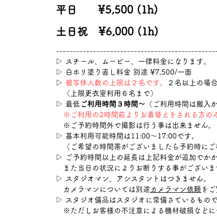
平日 ¥5,500 (1h)
土日祝 ¥6,000 (1h)
​-----------------------------------------------
▷
スチール、ムービー、一律料金になります。
▷ 白ホリ塗り直し料金 別途 ¥7,500/一面
▷
被写体人数の上限は２名です。
２名以上の場合
（上限更衣室利用６名まで）
▷
最低
ご利用時間３時間～
（ご利用時間は搬入
※ご利用の2時間前よりお着替えをされる方の
※ご予約時間外で撮影は行う事は出来ません。
▷
基本利用可能時間は11:00～17:00です。
（ご希望の時間帯がございましたら予約時にご
▷
ご予約時間以上の延長は上記料金が追加でか
また当日の状況によりお断りする事がございま
▷
スタジオマン、アシスタントはつきません。
カメラマンについては別途
カメラマン依頼
をご
▷
スタジオ備品はスタジオに常備さているもの
※ただしお客様の不注意による機材破損などに