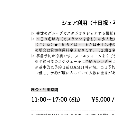
シェア利用（土日祝・
▷ 複数のグループでスタジオをシェアする撮影
▷
１日８名以内（カメラマンを含む）の少人数
＜ご注意＞★１組６名以上、または★１名様
の
場合は
貸切利用料金
となります。（１組２
▷ 事前予約が必要です。
メールフォーム
よりご
※予約可能のスケジュールは
予約カレンダー
​ ※基本的に予約日前日AM11時〆切。当日予
→但し、予約が既に入っていて人数に空きがあ
料金・利用時間
11:00〜17:00 (6h) ¥5,000 /
​----------------------------------------------