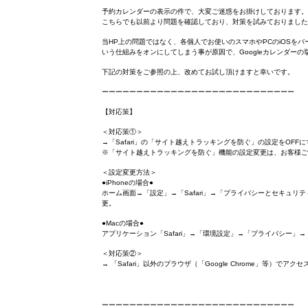
予約カレンダーの表示の件で、大変ご迷惑をお掛けしております。
こちらでも以前より問題を確認しており、対策を試みておりました
当HP上の問題ではなく、各個人でお使いのスマホやPCのiOSをバ
いう仕組みをオンにしてしまう事が原因で、Googleカレンダー
下記の対策をご参照の上、改めてお試し頂けますと幸いです。
ーーーーーーーーーーーーーーーーーーーーーーーーーーーー
【対応策】
＜対応策①＞
→「Safari」の「サイト越えトラッキングを防ぐ」の設定をOFFに
※「サイト越えトラッキングを防ぐ」機能の設定変更は、お客様ご
＜設定変更方法＞
●iPhoneの場合●
ホーム画面→「設定」→「Safari」→「プライバシーとセキュ
更。
●Macの場合●
アプリケーション「Safari」→「環境設定」→「プライバシー
＜対応策②＞
→ 「Safari」以外のブラウザ（「Google Chrome」等）でアクセ
ーーーーーーーーーーーーーーーーーーーーーーーーーーーー